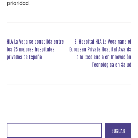
prioridad.
Navegación
HLA La Vega se consolida entre
El Hospital HLA La Vega gana el
de
los 25 mejores hospitales
European Private Hospital Awards
entradas
privados de España
a la Excelencia en Innovación
Tecnológica en Salud
BUSCAR