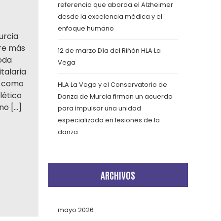
referencia que aborda el Alzheimer
desde la excelencia médica y el
enfoque humano
urcia
tre más
12 de marzo Día del Riñón HLA La
toda
Vega
talaria
o como
HLA La Vega y el Conservatorio de
lético
Danza de Murcia firman un acuerdo
no […]
para impulsar una unidad
especializada en lesiones de la
danza
ARCHIVOS
mayo 2026