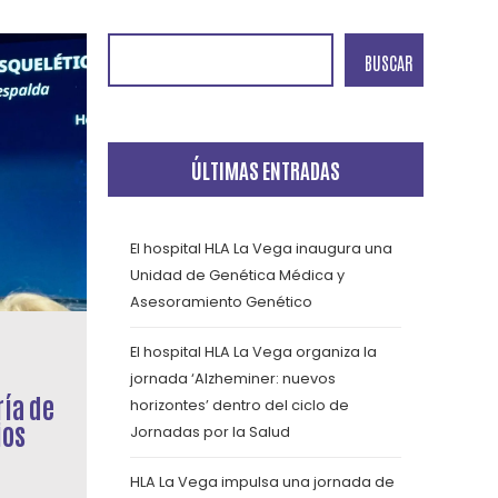
BUSCAR
ÚLTIMAS ENTRADAS
El hospital HLA La Vega inaugura una
Unidad de Genética Médica y
Asesoramiento Genético
El hospital HLA La Vega organiza la
jornada ‘Alzheminer: nuevos
ría de
horizontes’ dentro del ciclo de
ios
Jornadas por la Salud
HLA La Vega impulsa una jornada de