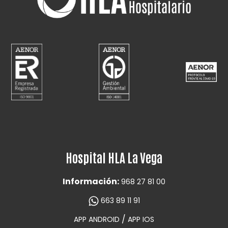
Hospital HLA La Vega
Información:
968 27 81 00
663 89 11 91
/
APP ANDROID
APP IOS