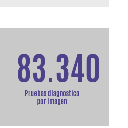
83.340
Pruebas diagnostico
por imagen