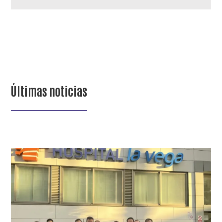
campo
vacío.
Últimas noticias