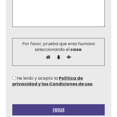
Por favor, prueba que eres humano
seleccionando el
casa
.
He leído y acepto la
Política de
privacidad y las Condiciones de uso
Por
favor,
deja
este