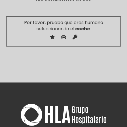
Por favor, prueba que eres humano
seleccionando el
coche
.
Por
favor,
deja
este
campo
vacío.