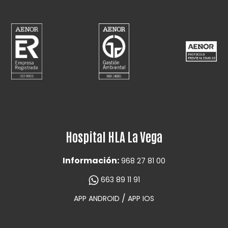
Hospital HLA La Vega
Información:
968 27 81 00
663 89 11 91
/
APP ANDROID
APP IOS