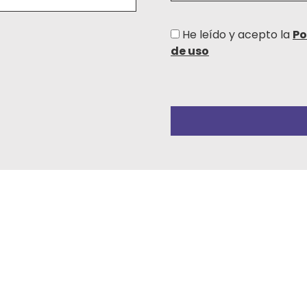
He leído y acepto la
Po
de uso
Por
favor,
deja
este
campo
vacío.