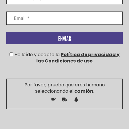
He leído y acepto la
Política de privacidad y
las Condiciones de uso
Por favor, prueba que eres humano
seleccionando el
camión
.
Por
favor,